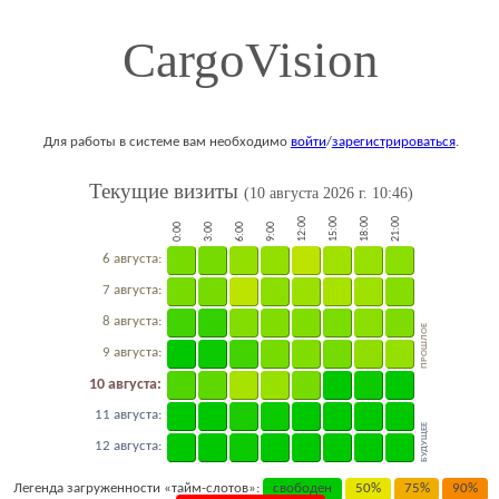
CargoVision
Для работы в системе вам необходимо
войти
/
зарегистрироваться
.
Текущие визиты
(10 августа 2026 г. 10:46)
12:00
15:00
18:00
21:00
0:00
3:00
6:00
9:00
6 августа:
7 августа:
8 августа:
ПРОШЛОЕ
9 августа:
10 августа:
11 августа:
БУДУЩЕЕ
12 августа:
Легенда загруженности «тайм-слотов»:
свободен
50%
75%
90%